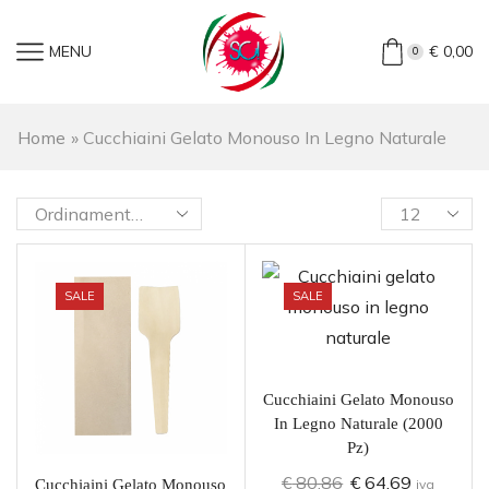
MENU
€
0,00
0
Home
»
Cucchiaini Gelato Monouso In Legno Naturale
SALE
SALE
Cucchiaini Gelato Monouso
In Legno Naturale (2000
Pz)
€
80,86
€
64,69
Cucchiaini Gelato Monouso
iva