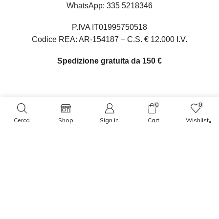
WhatsApp:
335 5218346
P.IVA IT01995750518
Codice REA: AR-154187 – C.S. € 12.000 I.V.
Spedizione gratuita da 150 €
0
0
Oltre 10.000 clienti ci hanno già scelto
Cerca
Shop
Sign in
Cart
Wishlist
Ciao 👋
Come possiamo aiutarti?
Open chat