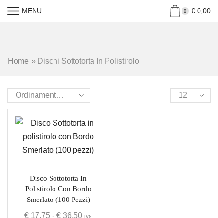
MENU
€
0,00
0
Home
»
Dischi Sottotorta In Polistirolo
Disco Sottotorta In
Polistirolo Con Bordo
Smerlato (100 Pezzi)
€
17,75
-
€
36,50
iva