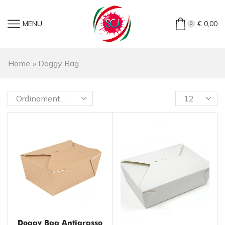
MENU
€
0,00
0
Home
»
Doggy Bag
Doggy Bag Antigrasso