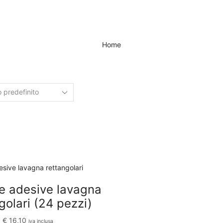
Home
te adesive lavagna
golari (24 pezzi)
€
16,10
iva inclusa