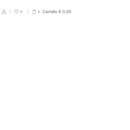
Carrello
€
0,00
0
0
PRODUCT CATEGORIES
Eventi
Accessori per Saldi fine Stagione
Cartellini Saldi
Etichette Saldi
Shopper e sacchetti Saldi
Vetrofanie Saldi
Collezione di Primavera
Carta regalo veline e Bobine Primaverili