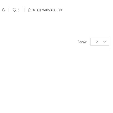
Carrello
€
0,00
0
0
PRODUCT CATEGORIES
Show
Eventi
Accessori per Saldi fine Stagione
Cartellini Saldi
Etichette Saldi
Shopper e sacchetti Saldi
Vetrofanie Saldi
Collezione di Primavera
Carta regalo veline e Bobine Primaverili