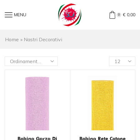
MENU
€
0,00
0
Home
»
Nastri Decorativi
Bobina Garza Di
Bobina Rete Cotone