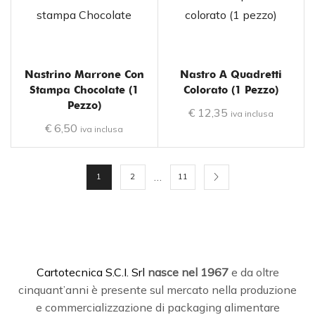
Nastrino Marrone Con
Nastro A Quadretti
Stampa Chocolate (1
Colorato (1 Pezzo)
Pezzo)
€
12,35
iva inclusa
€
6,50
iva inclusa
…
1
2
11
C
artotecnica S.C.I. Srl
nasce
nel 1967
e da oltre
cinquant’anni è presente sul mercato nella produzione
e commercializzazione di packaging alimentare