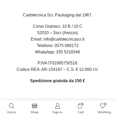
Cartotecnica Sci, Packaging dal 1967.
Corso Gramsci, 10 B / 10 C
52010 – Soci (Arezzo)
Email:
info@cartotecnicasci.it
Telefono:
0575 080172
WhatsApp:
335 5218346
P.IVA IT01995750518
Codice REA: AR-154187 – C.S. € 12.000 I.V.
Spedizione gratuita da 150 €
0
0
Oltre 10.000 clienti ci hanno già scelto
Cerca
Shop
Sign in
Cart
Wishlist