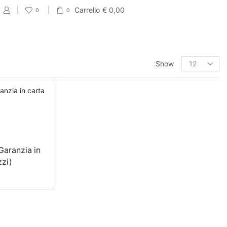
Carrello
€
0,00
0
0
PRODUCT CATEGORIES
Show
Eventi
Accessori per Saldi fine Stagione
Cartellini Saldi
Etichette Saldi
Garanzia in
Shopper e sacchetti Saldi
zzi)
Vetrofanie Saldi
Collezione di Primavera
Carta regalo veline e Bobine Primaverili
Nastri e Accessori primaverili