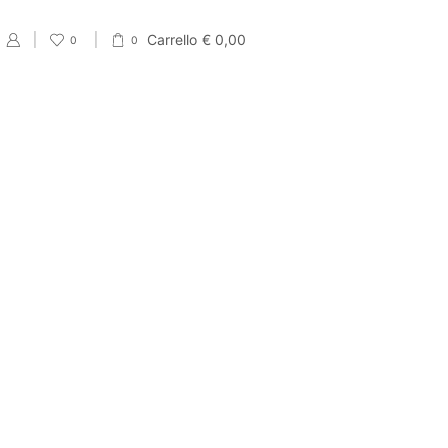
Carrello
€
0,00
0
0
PRODUCT CATEGORIES
Eventi
Accessori per Saldi fine Stagione
Cartellini Saldi
Etichette Saldi
Shopper e sacchetti Saldi
Vetrofanie Saldi
Collezione di Primavera
Carta regalo veline e Bobine Primaverili