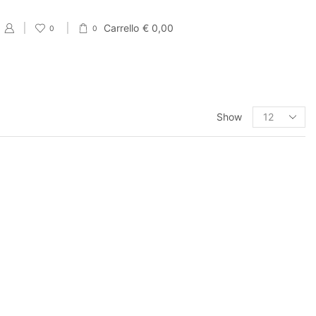
Carrello
€
0,00
0
0
PRODUCT CATEGORIES
Show
Eventi
Accessori per Saldi fine Stagione
Cartellini Saldi
Etichette Saldi
Shopper e sacchetti Saldi
Vetrofanie Saldi
Collezione di Primavera
Carta regalo veline e Bobine Primaverili