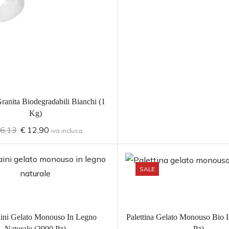
ranita Biodegradabili Bianchi (1
Kg)
6,13
€
12,90
iva inclusa
SALE
ini Gelato Monouso In Legno
Palettina Gelato Monouso Bio 
Naturale (2000 Pz)
Pz)