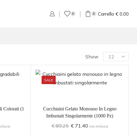
Carrello
€
0,00
0
0
Show
SALE
i Colorati (1
Cucchiaini Gelato Monouso In Legno
Imbustati Singolarmente (1000 Pz)
€
89,25
€
71,40
nclusa
iva inclusa