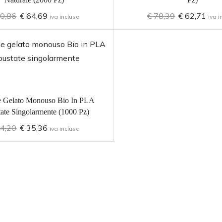
0,86
€
64,69
€
78,39
€
62,71
iva inclusa
iva i
ne Gelato Monouso Bio In PLA
ate Singolarmente (1000 Pz)
4,20
€
35,36
iva inclusa