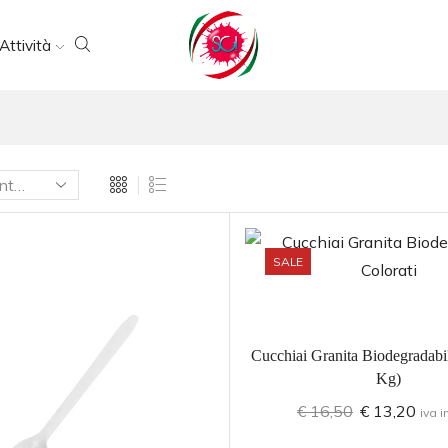
Attività
SALE
Cucchiai Granita Biodegradabil
Kg)
€
16,50
€
13,20
iva i