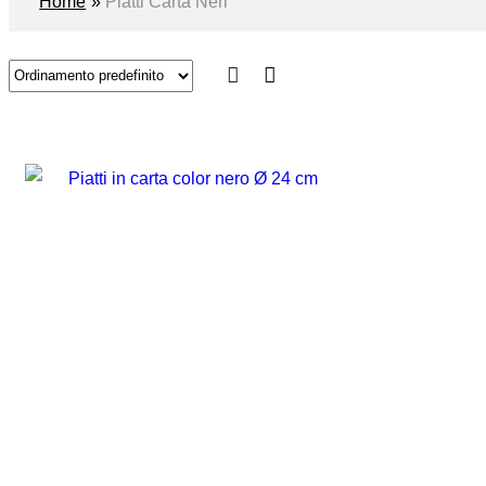
Home
»
Piatti Carta Neri