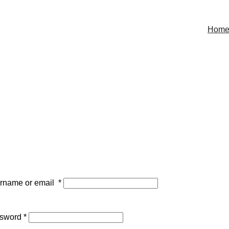
Hom
rname or email
*
sword
*