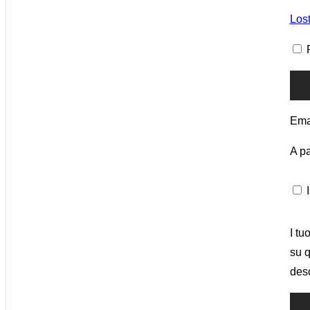
Los
Ema
A pa
I
I tu
su q
desc