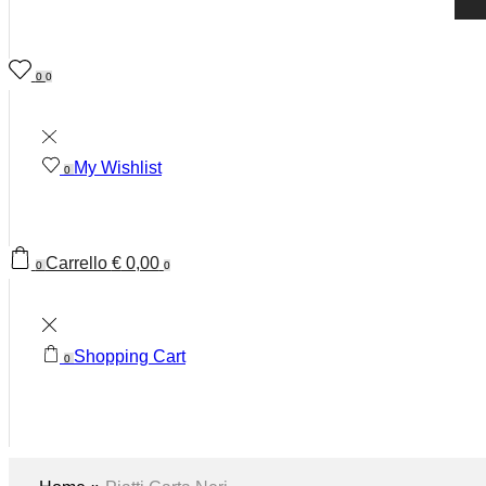
0
0
My Wishlist
0
Carrello
€
0,00
0
0
Shopping Cart
0