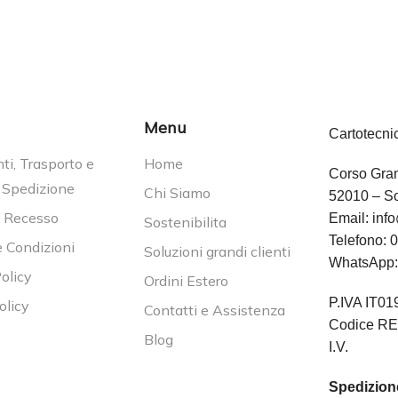
Menu
Cartotecni
i, Trasporto e
Home
Corso Gram
 Spedizione
Chi Siamo
52010 – So
i Recesso
Email:
info
Sostenibilita
Telefono:
0
e Condizioni
Soluzioni grandi clienti
WhatsApp
olicy
Ordini Estero
P.IVA IT0
olicy
Contatti e Assistenza
Codice RE
Blog
I.V.
Spedizione