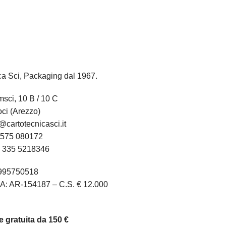
ca Sci, Packaging dal 1967.
sci, 10 B / 10 C
ci (Arezzo)
@cartotecnicasci.it
575 080172
:
335 5218346
1995750518
A: AR-154187 – C.S. € 12.000
 gratuita da 150 €