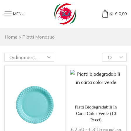
MENU
€
0,00
0
Home
»
Piatti Monosuo
Piatti Biodegradabili In
Carta Color Verde (10
Pezzi)
€
2,50
-
€
3,15
iva inclusa