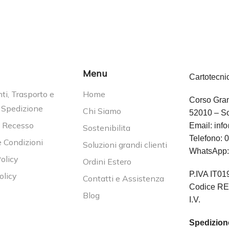
Menu
Cartotecni
i, Trasporto e
Home
Corso Gram
 Spedizione
Chi Siamo
52010 – So
i Recesso
Email:
info
Sostenibilita
Telefono:
0
e Condizioni
Soluzioni grandi clienti
WhatsApp
olicy
Ordini Estero
P.IVA IT0
olicy
Contatti e Assistenza
Codice RE
Blog
I.V.
Spedizione