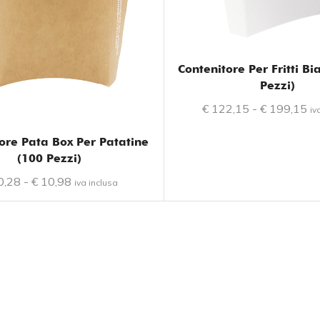
Contenitore Per Fritti B
Pezzi)
€
122,15
-
€
199,15
iv
ore Pata Box Per Patatine
(100 Pezzi)
0,28
-
€
10,98
iva inclusa