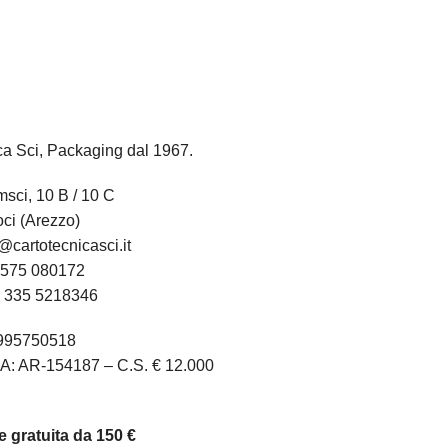
ca Sci, Packaging dal 1967.
sci, 10 B / 10 C
ci (Arezzo)
@cartotecnicasci.it
575 080172
:
335 5218346
1995750518
A: AR-154187 – C.S. € 12.000
 gratuita da 150 €