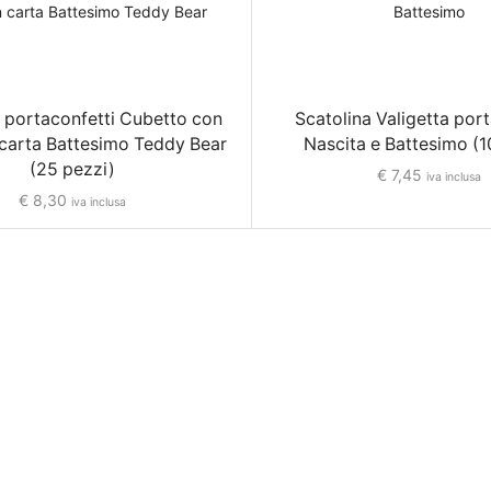
a portaconfetti Cubetto con
Scatolina Valigetta port
 carta Battesimo Teddy Bear
Nascita e Battesimo (1
(25 pezzi)
€
7,45
iva inclusa
€
8,30
iva inclusa