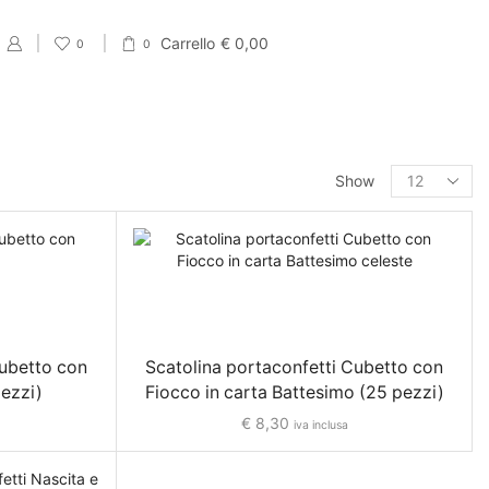
Carrello
€
0,00
0
0
PRODUCT CATEGORIES
Show
Eventi
Accessori per Saldi fine Stagione
Cartellini Saldi
Etichette Saldi
Cubetto con
Scatolina portaconfetti Cubetto con
Shopper e sacchetti Saldi
pezzi)
Fiocco in carta Battesimo (25 pezzi)
Vetrofanie Saldi
€
8,30
iva inclusa
Collezione di Primavera
Carta regalo veline e Bobine Primaverili