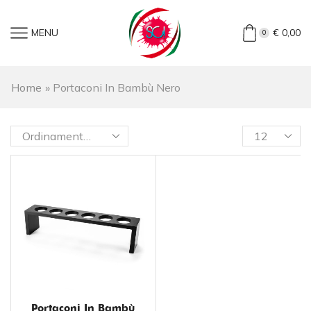
MENU
€
0,00
0
Home
»
Portaconi In Bambù Nero
Portaconi In Bambù