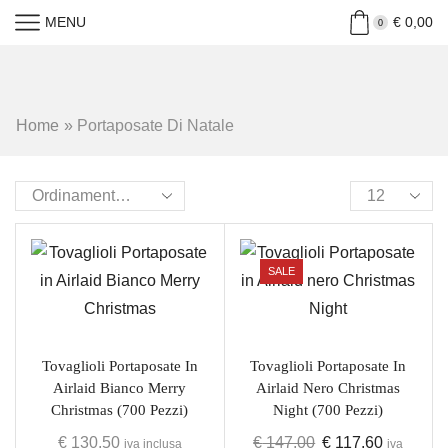
MENU
€
0,00
0
Home
»
Portaposate Di Natale
SALE
Tovaglioli Portaposate In
Tovaglioli Portaposate In
Airlaid Bianco Merry
Airlaid Nero Christmas
Christmas (700 Pezzi)
Night (700 Pezzi)
€
130,50
€
147,00
€
117,60
iva inclusa
iva