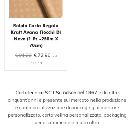
Rotolo Carta Regalo
Kraft Avana Fiocchi Di
Neve (1 Pz -250m X
70cm)
€
91,20
€
72,96
iva
inclusa
C
artotecnica S.C.I. Srl
nasce
nel 1967
e da oltre
cinquant’anni è presente sul mercato nella produzione
e commercializzazione di packaging alimentare
personalizzato, carta velina personalizzata, packaging
per e-commerce e molto altro.