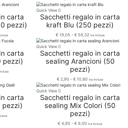
Nastri e Accessori primaverili
Quick View
in carta
Sacchetti regalo in carta
Scatole e ceste primaverili
50 pezzi)
kraft Blu (250 pezzi)
Shopper e Sacchetti Primaverili
Prodotti monouso per Sagre e Eventi
€
19,05
-
€
59,32
inclusa
iva inclusa
Speciale Baby Shower e Battesimi
Quick View
in carta
Sacchetti regalo in carta
Speciale Festa della Donna
0 pezzi)
sealing Arancioni (50
Speciale Halloween
pezzi)
Speciale Laurea e Diploma
inclusa
Speciale Matrimoni
€
2,90
-
€
10,80
iva inclusa
Carta da Regalo e Carta Velina
Quick View
in carta
Sacchetti regalo in carta
Nastrini Sticker e Accessori
0 pezzi)
sealing Mix Colori (50
Scatole e Bomboniere
pezzi)
Shopper Sacchetti e Bustine
nclusa
Speciale Natale
€
4,95
-
€
9,00
iva inclusa