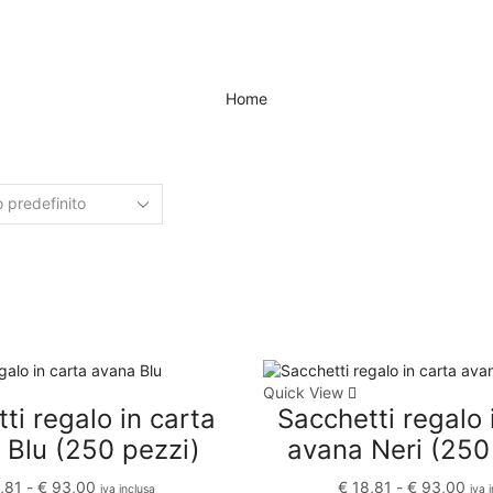
Home
Quick View
ti regalo in carta
Sacchetti regalo 
 Blu (250 pezzi)
avana Neri (250
,81
-
€
93,00
€
18,81
-
€
93,00
iva inclusa
iva 