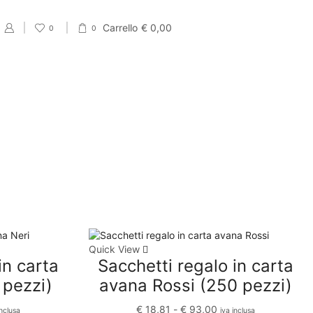
Carrello
€
0,00
0
0
PRODUCT CATEGORIES
Eventi
Accessori per Saldi fine Stagione
Cartellini Saldi
Etichette Saldi
Shopper e sacchetti Saldi
Quick View
in carta
Sacchetti regalo in carta
Vetrofanie Saldi
 pezzi)
avana Rossi (250 pezzi)
Collezione di Primavera
€
18,81
-
€
93,00
Carta regalo veline e Bobine Primaverili
inclusa
iva inclusa