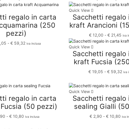
Quick View
ti regalo in carta
Sacchetti regalo 
Acquamarina (250
kraft Arancioni (1
pezzi)
€
12,00
-
€
21,45
iva 
,05
-
€
59,32
iva inclusa
Quick View
Sacchetti regalo 
kraft Fucsia (25
€
19,05
-
€
59,32
iva 
Quick View
ti regalo in carta
Sacchetti regalo 
 Fucsia (50 pezzi)
sealing Gialli (5
,90
-
€
10,80
€
2,90
-
€
10,80
iva inclusa
iva i