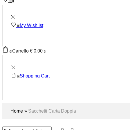
0
0
My Wishlist
0
Carrello
€
0,00
0
0
Shopping Cart
0
Home
»
Sacchetti Carta Doppia