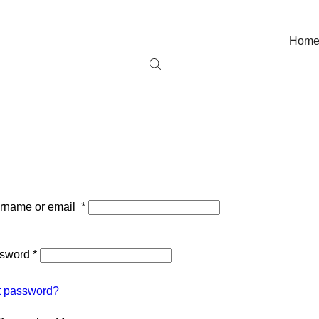
Hom
rname or email
*
sword
*
t password?