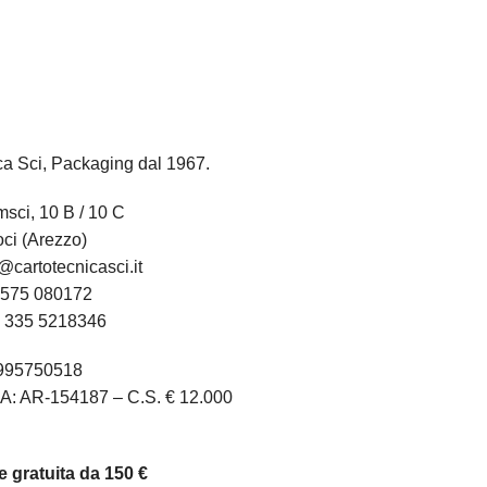
ca Sci, Packaging dal 1967.
sci, 10 B / 10 C
ci (Arezzo)
@cartotecnicasci.it
575 080172
:
335 5218346
1995750518
A: AR-154187 – C.S. € 12.000
 gratuita da 150 €