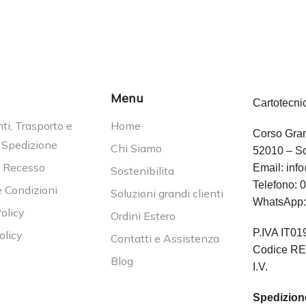
Menu
Cartotecni
i, Trasporto e
Home
Corso Gram
 Spedizione
Chi Siamo
52010 – So
i Recesso
Email:
info
Sostenibilita
Telefono:
0
e Condizioni
Soluzioni grandi clienti
WhatsApp
olicy
Ordini Estero
P.IVA IT0
olicy
Contatti e Assistenza
Codice RE
Blog
I.V.
Spedizione