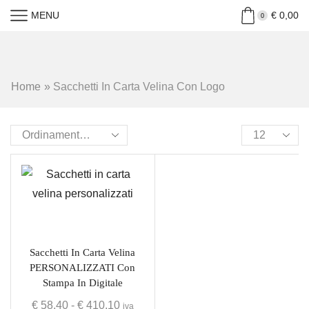
MENU
€
0,00
0
Home
»
Sacchetti In Carta Velina Con Logo
Sacchetti In Carta Velina
PERSONALIZZATI Con
Stampa In Digitale
€
58,40
-
€
410,10
iva