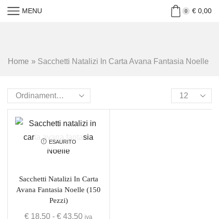
MENU
€
0,00
0
Home
»
Sacchetti Natalizi In Carta Avana Fantasia Noelle
ESAURITO
Sacchetti Natalizi In Carta
Avana Fantasia Noelle (150
Pezzi)
€
18,50
-
€
43,50
iva