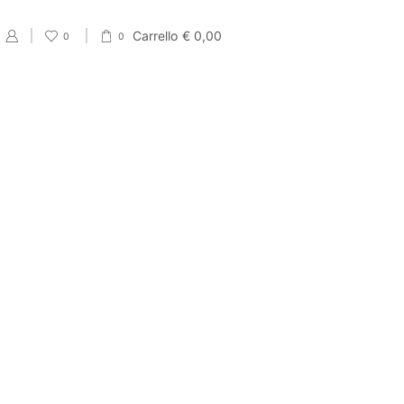
Carrello
€
0,00
0
0
PRODUCT CATEGORIES
Eventi
Accessori per Saldi fine Stagione
Cartellini Saldi
Etichette Saldi
Shopper e sacchetti Saldi
Vetrofanie Saldi
Collezione di Primavera
Carta regalo veline e Bobine Primaverili