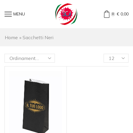
MENU
€
0,00
0
Home
»
Sacchetti Neri