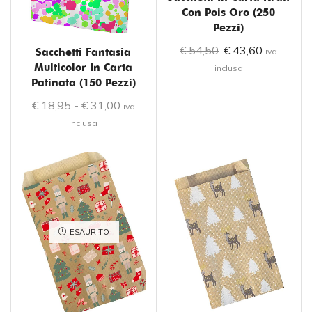
Con Pois Oro (250
Pezzi)
€
54,50
€
43,60
iva
Sacchetti Fantasia
Multicolor In Carta
inclusa
Patinata (150 Pezzi)
€
18,95
-
€
31,00
iva
inclusa
ESAURITO