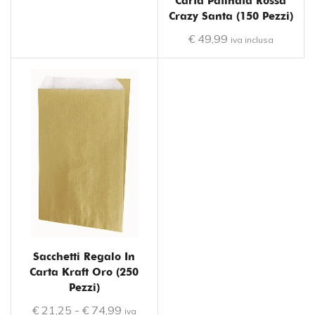
Carta Patinata Rossa
Crazy Santa (150 Pezzi)
€
49,99
iva inclusa
Sacchetti Regalo In
Carta Kraft Oro (250
Pezzi)
€
21,25
-
€
74,99
iva