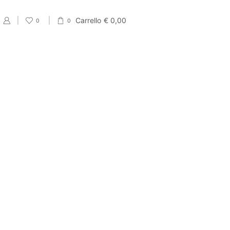
Carrello
€
0,00
0
0
PRODUCT CATEGORIES
Eventi
Accessori per Saldi fine Stagione
Cartellini Saldi
Etichette Saldi
Shopper e sacchetti Saldi
Vetrofanie Saldi
Collezione di Primavera
Carta regalo veline e Bobine Primaverili