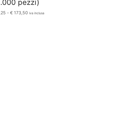
1.000 pezzi)
,25
-
€
173,50
iva inclusa