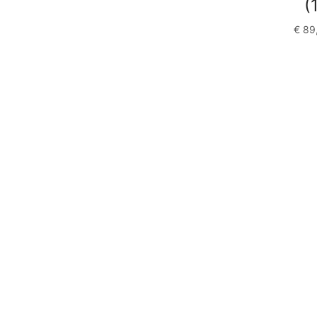
(
€
89