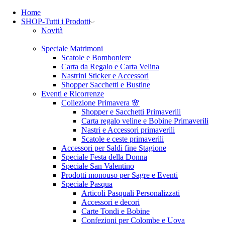
Home
SHOP-Tutti i Prodotti
Novità
Speciale Matrimoni
Scatole e Bomboniere
Carta da Regalo e Carta Velina
Nastrini Sticker e Accessori
Shopper Sacchetti e Bustine
Eventi e Ricorrenze
Collezione Primavera 🌸
Shopper e Sacchetti Primaverili
Carta regalo veline e Bobine Primaverili
Nastri e Accessori primaverili
Scatole e ceste primaverili
Accessori per Saldi fine Stagione
Speciale Festa della Donna
Speciale San Valentino
Prodotti monouso per Sagre e Eventi
Speciale Pasqua
Articoli Pasquali Personalizzati
Accessori e decori
Carte Tondi e Bobine
Confezioni per Colombe e Uova