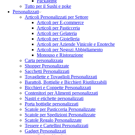
Packaging
Tutto per il Sushi e poke
Personalizzati
Articoli Personalizzati per Settore
Articoli per E-commerce
Articoli per Pasticceria
Articoli per Gelateria
Articoli per Gioielleria
Articoli per Aziende Vinicole e Enoteche
Articoli per Negozi Abbigliamento
Monouso e Ristorazione
Carta personalizzata
Shopper Personalizzate
Sacchetti Personalizzati
Tovagliette e Tovaglioli Personalizzati
Barattoli, Bottiglie e Bicchieri Riutilizzabili
Bicchieri e Coppette Personalizzati
Contenitori per Alimenti personalizzati
Nastri e etichette personalizzati
Porta bottiglie personalizzati
Scatole per Pasticceria Personalizzate
Scatole per Spedizioni Personalizzate
Scatole Regalo Personalizzate
Tessere e Cartellini Personalizzati
Gadget Personalizzati