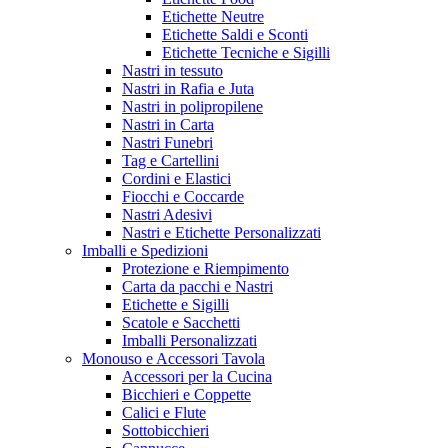
Etichette Neutre
Etichette Saldi e Sconti
Etichette Tecniche e Sigilli
Nastri in tessuto
Nastri in Rafia e Juta
Nastri in polipropilene
Nastri in Carta
Nastri Funebri
Tag e Cartellini
Cordini e Elastici
Fiocchi e Coccarde
Nastri Adesivi
Nastri e Etichette Personalizzati
Imballi e Spedizioni
Protezione e Riempimento
Carta da pacchi e Nastri
Etichette e Sigilli
Scatole e Sacchetti
Imballi Personalizzati
Monouso e Accessori Tavola
Accessori per la Cucina
Bicchieri e Coppette
Calici e Flute
Sottobicchieri