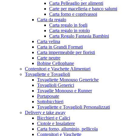
Carta Pelleaglio per alimenti
Carte per macelleria e banco salumi
Carta forno e coprivassoi
Carta da regalo
Carta regalo in fogli
Carta regalo in rotolo
Carta Regalo Fantasia Bambini
Carta velina
Carta in Grandi Formati
Carta impermeabile per fioristi
Carte neutre
Bobine Cellophane
Contenitori e Vaschette Alimentari
Tovagliette e Tovaglioli
Tovagliette Monouso Generiche
Tovaglioli Generici
Tovaglie Monouso e Runner
Portaposate
Sottobicchieri
Tovagliette e Tovaglioli Personalizzati
Delivery e take away
Bicchieri e Calici
Ciotole e Insalatiere
Carta forno, alluminio, pellicola
Contenitori e Vaschette