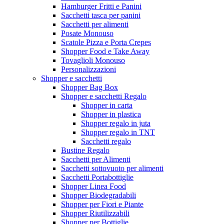
Hamburger Fritti e Panini
Sacchetti tasca per panini
Sacchetti per alimenti
Posate Monouso
Scatole Pizza e Porta Crepes
Shopper Food e Take Away
Tovaglioli Monouso
Personalizzazioni
Shopper e sacchetti
Shopper Bag Box
Shopper e sacchetti Regalo
Shopper in carta
Shopper in plastica
Shopper regalo in juta
Shopper regalo in TNT
Sacchetti regalo
Bustine Regalo
Sacchetti per Alimenti
Sacchetti sottovuoto per alimenti
Sacchetti Portabottiglie
Shopper Linea Food
Shopper Biodegradabili
Shopper per Fiori e Piante
Shopper Riutilizzabili
Shopper per Bottiglie