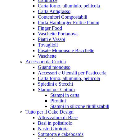
Cannucce
Carta forno, alluminio, pellicola
Carta Antigrasso
Contenitori Compostabili
Porta Hamburger Fritti e Panini
Finger Food
Vaschette Portauova
Piatti e Vassoi
Tovaglioli
Posate Monouso e Bacchette
Vaschette
Accessori da Cucina
Guanti monouso
Accessori e Utensili per Pasticceria
Carta forno, alluminio, pellicola
Spiedini e Stecchi
Stampi per Cottura
Stampi in carta
Pirottini
Stampi in silicone riutilizzabili
Tutto per il Cake Design
Attrezzatura di Base
Basi in polistirolo
Nastri Girotorta
Sottotorta e cakeboards