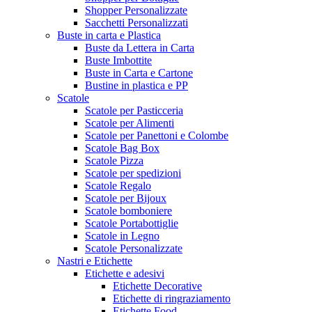
Shopper Personalizzate
Sacchetti Personalizzati
Buste in carta e Plastica
Buste da Lettera in Carta
Buste Imbottite
Buste in Carta e Cartone
Bustine in plastica e PP
Scatole
Scatole per Pasticceria
Scatole per Alimenti
Scatole per Panettoni e Colombe
Scatole Bag Box
Scatole Pizza
Scatole per spedizioni
Scatole Regalo
Scatole per Bijoux
Scatole bomboniere
Scatole Portabottiglie
Scatole in Legno
Scatole Personalizzate
Nastri e Etichette
Etichette e adesivi
Etichette Decorative
Etichette di ringraziamento
Etichette Food