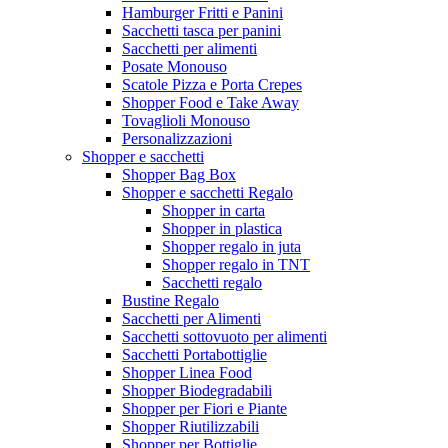
Hamburger Fritti e Panini
Sacchetti tasca per panini
Sacchetti per alimenti
Posate Monouso
Scatole Pizza e Porta Crepes
Shopper Food e Take Away
Tovaglioli Monouso
Personalizzazioni
Shopper e sacchetti
Shopper Bag Box
Shopper e sacchetti Regalo
Shopper in carta
Shopper in plastica
Shopper regalo in juta
Shopper regalo in TNT
Sacchetti regalo
Bustine Regalo
Sacchetti per Alimenti
Sacchetti sottovuoto per alimenti
Sacchetti Portabottiglie
Shopper Linea Food
Shopper Biodegradabili
Shopper per Fiori e Piante
Shopper Riutilizzabili
Shopper per Bottiglie