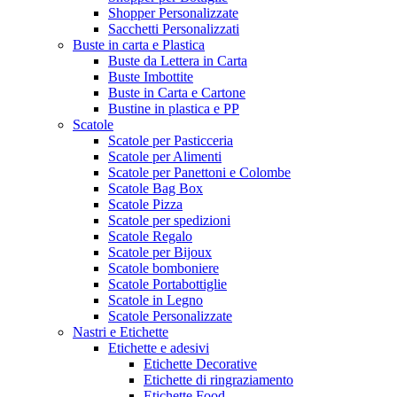
Shopper Personalizzate
Sacchetti Personalizzati
Buste in carta e Plastica
Buste da Lettera in Carta
Buste Imbottite
Buste in Carta e Cartone
Bustine in plastica e PP
Scatole
Scatole per Pasticceria
Scatole per Alimenti
Scatole per Panettoni e Colombe
Scatole Bag Box
Scatole Pizza
Scatole per spedizioni
Scatole Regalo
Scatole per Bijoux
Scatole bomboniere
Scatole Portabottiglie
Scatole in Legno
Scatole Personalizzate
Nastri e Etichette
Etichette e adesivi
Etichette Decorative
Etichette di ringraziamento
Etichette Food