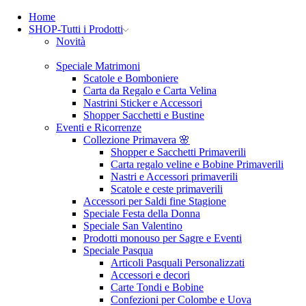
Home
SHOP-Tutti i Prodotti
Novità
Speciale Matrimoni
Scatole e Bomboniere
Carta da Regalo e Carta Velina
Nastrini Sticker e Accessori
Shopper Sacchetti e Bustine
Eventi e Ricorrenze
Collezione Primavera 🌸
Shopper e Sacchetti Primaverili
Carta regalo veline e Bobine Primaverili
Nastri e Accessori primaverili
Scatole e ceste primaverili
Accessori per Saldi fine Stagione
Speciale Festa della Donna
Speciale San Valentino
Prodotti monouso per Sagre e Eventi
Speciale Pasqua
Articoli Pasquali Personalizzati
Accessori e decori
Carte Tondi e Bobine
Confezioni per Colombe e Uova