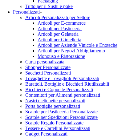
Packaging
Tutto per il Sushi e poke
Personalizzati
Articoli Personalizzati per Settore
Articoli per E-commerce
Articoli per Pasticceria
Articoli per Gelateria
Articoli per Gioielleria
Articoli per Aziende Vinicole e Enoteche
Articoli per Negozi Abbigliamento
Monouso e Ristorazione
Carta personalizzata
Shopper Personalizzate
Sacchetti Personalizzati
Tovagliette e Tovaglioli Personalizzati
Barattoli, Bottiglie e Bicchieri Riutilizzabili
Bicchieri e Coppette Personalizzati
Contenitori per Alimenti personalizzati
Nastri e etichette personalizzati
Porta bottiglie personalizzati
Scatole per Pasticceria Personalizzate
Scatole per Spedizioni Personalizzate
Scatole Regalo Personalizzate
Tessere e Cartellini Personalizzati
Gadget Personalizzati