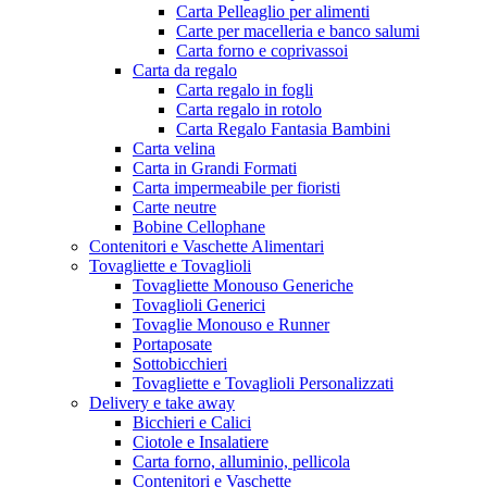
Carta Pelleaglio per alimenti
Carte per macelleria e banco salumi
Carta forno e coprivassoi
Carta da regalo
Carta regalo in fogli
Carta regalo in rotolo
Carta Regalo Fantasia Bambini
Carta velina
Carta in Grandi Formati
Carta impermeabile per fioristi
Carte neutre
Bobine Cellophane
Contenitori e Vaschette Alimentari
Tovagliette e Tovaglioli
Tovagliette Monouso Generiche
Tovaglioli Generici
Tovaglie Monouso e Runner
Portaposate
Sottobicchieri
Tovagliette e Tovaglioli Personalizzati
Delivery e take away
Bicchieri e Calici
Ciotole e Insalatiere
Carta forno, alluminio, pellicola
Contenitori e Vaschette