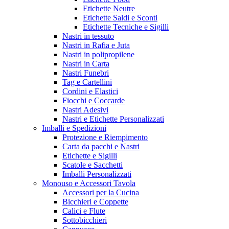
Etichette Neutre
Etichette Saldi e Sconti
Etichette Tecniche e Sigilli
Nastri in tessuto
Nastri in Rafia e Juta
Nastri in polipropilene
Nastri in Carta
Nastri Funebri
Tag e Cartellini
Cordini e Elastici
Fiocchi e Coccarde
Nastri Adesivi
Nastri e Etichette Personalizzati
Imballi e Spedizioni
Protezione e Riempimento
Carta da pacchi e Nastri
Etichette e Sigilli
Scatole e Sacchetti
Imballi Personalizzati
Monouso e Accessori Tavola
Accessori per la Cucina
Bicchieri e Coppette
Calici e Flute
Sottobicchieri