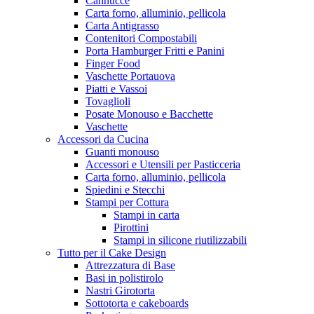
Cannucce
Carta forno, alluminio, pellicola
Carta Antigrasso
Contenitori Compostabili
Porta Hamburger Fritti e Panini
Finger Food
Vaschette Portauova
Piatti e Vassoi
Tovaglioli
Posate Monouso e Bacchette
Vaschette
Accessori da Cucina
Guanti monouso
Accessori e Utensili per Pasticceria
Carta forno, alluminio, pellicola
Spiedini e Stecchi
Stampi per Cottura
Stampi in carta
Pirottini
Stampi in silicone riutilizzabili
Tutto per il Cake Design
Attrezzatura di Base
Basi in polistirolo
Nastri Girotorta
Sottotorta e cakeboards