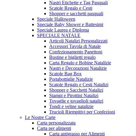
Nastri Etichette e Tag Pasquali
Scatole Regalo e Cesti
Shopper e sacchetti pasquali
Speciale Halloween
Speciale Baby Shower e Battesimi
Speciale Laurea e Diploma
SPECIALE NATALE
Articoli Natalizi Personalizzati
Accessori Tavola di Natale
Confezionamento Panettoni
Bustine e biglietti regalo
Carta Regalo e Bobine Natalizie
Nastri e Decorazioni Natalizie
Scatole Bag Box
Portabottiglie Natalizie
Scatole Regalo e Cesti Natalizi
Shopper e Sacchetti Natalizi
Stampi e Pirottini Natalizi
Tovaglie e tovaglioli natalizi
Tondi e veline natalizie
Trucioli Riempitivi per Confezioni
Le Nostre Carte
Carta personalizzata
Carta per alimenti
Carta antigrasso per Alimenti