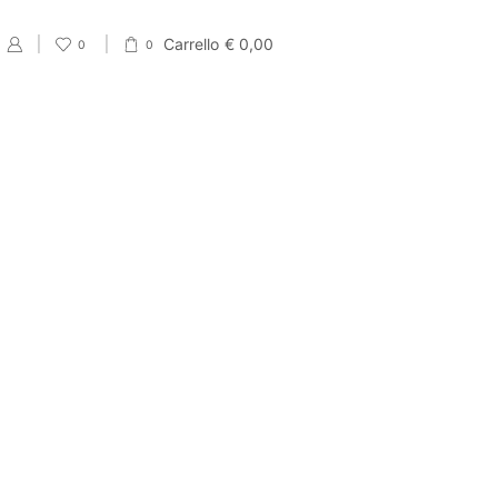
Carrello
€
0,00
0
0
PRODUCT CATEGORIES
Eventi
Accessori per Saldi fine Stagione
Cartellini Saldi
Etichette Saldi
Shopper e sacchetti Saldi
Vetrofanie Saldi
Collezione di Primavera
Carta regalo veline e Bobine Primaverili