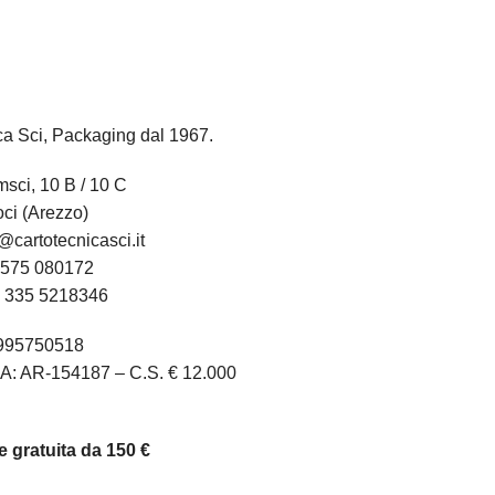
ca Sci, Packaging dal 1967.
sci, 10 B / 10 C
ci (Arezzo)
@cartotecnicasci.it
575 080172
:
335 5218346
1995750518
A: AR-154187 – C.S. € 12.000
 gratuita da 150 €