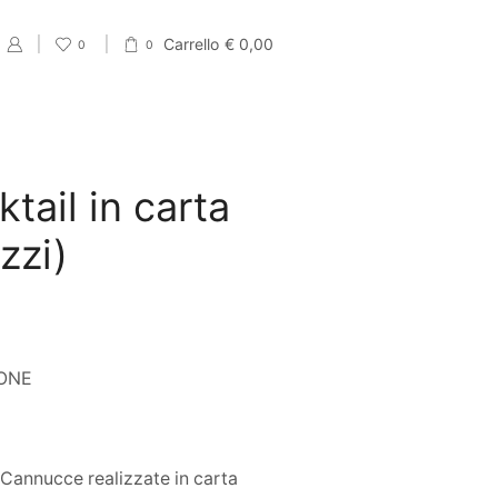
Carrello
€
0,00
0
0
ail in carta
zzi)
IONE
 Cannucce realizzate in carta