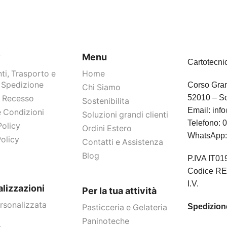
y
Menu
Cartotecni
i, Trasporto e
Home
 Spedizione
Corso Gram
Chi Siamo
52010 – So
Di Recesso
Sostenibilita
Email:
info
e Condizioni
Soluzioni grandi clienti
Telefono:
0
Policy
Ordini Estero
WhatsApp
olicy
Contatti e Assistenza
Blog
P.IVA IT0
Codice RE
I.V.
lizzazioni
Per la tua attività
rsonalizzata
Spedizione
Pasticceria e Gelateria
Paninoteche