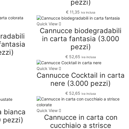
pezzi)
Nastri e Accessori primaverili
€
11,35
iva inclusa
Scatole e ceste primaverili
Quick View
Shopper e Sacchetti Primaverili
Cannucce biodegradabili
adabili
Prodotti monouso per Sagre e Eventi
in carta fantasia (3.000
fantasia
Speciale Baby Shower e Battesimi
pezzi)
ezzi)
Speciale Festa della Donna
€
52,65
iva inclusa
Speciale Halloween
Quick View
Speciale Laurea e Diploma
Cannucce Cocktail in carta
Speciale Matrimoni
nere (3.000 pezzi)
Carta da Regalo e Carta Velina
€
52,65
iva inclusa
Nastrini Sticker e Accessori
Scatole e Bomboniere
a bianca
Quick View
Shopper Sacchetti e Bustine
Cannucce in carta con
 pezzi)
cucchiaio a strisce
Speciale Natale