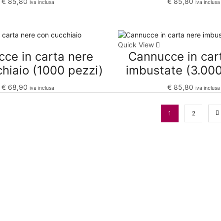
€
85,80
€
85,80
iva inclusa
iva inclusa
Quick View
ce in carta nere
Cannucce in car
hiaio (1000 pezzi)
imbustate (3.000
€
68,90
€
85,80
iva inclusa
iva inclusa
1
2