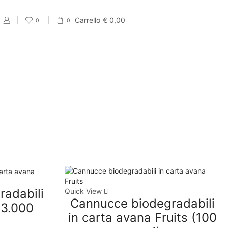
Carrello
€
0,00
0
0
PRODUCT CATEGORIES
Eventi
Accessori per Saldi fine Stagione
Cartellini Saldi
Etichette Saldi
Shopper e sacchetti Saldi
adabili
Quick View
Vetrofanie Saldi
Cannucce biodegradabili
(3.000
Collezione di Primavera
in carta avana Fruits (100
Carta regalo veline e Bobine Primaverili