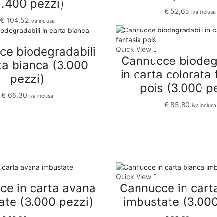
2.400 pezzi)
€
52,65
iva inclusa
€
104,52
iva inclusa
ce biodegradabili
Quick View
Cannucce biodegr
ta bianca (3.000
in carta colorata 
pezzi)
pois (3.000 p
€
66,30
iva inclusa
€
85,80
iva inclusa
Quick View
ce in carta avana
Cannucce in cart
ate (3.000 pezzi)
imbustate (3.000