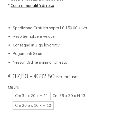
*
Costi e modalità di reso
– – – – – – – – –
Spedizione Gratuita sopra i € 150.00 + Iva
Reso Semplice e veloce
Consegna in 3 gg lavorativi
Pagamenti Sicuri
Nessun Ordine minimo richiesto
€
37,50
-
€
82,50
iva inclusa
Misura
Cm 34 x 20 x H 11
Cm 39 x 30 x H 13
Cm 20.5 x 16 x H 10