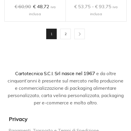
€
60,90
€
48,72
€
53,75
-
€
93,75
iva
iva
inclusa
inclusa
1
2
C
artotecnica S.C.I. Srl
nasce
nel 1967
e da oltre
cinquant’anni è presente sul mercato nella produzione
e commercializzazione di packaging alimentare
personalizzato, carta velina personalizzata, packaging
per e-commerce e molto altro.
Privacy
Pagamenti, Trasporto e Tempi di Spedizione