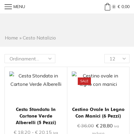
MENU
€
0,00
0
Home
»
Cesto Natalizio
SALE
Cesta Stondata In
Cestino Ovale In Legno
Cartone Verde
Con Manici (6 Pezzi)
Alberelli (5 Pezzi)
€
36,00
€
28,80
iva
€
18,20
-
€
20,15
iva
inclusa