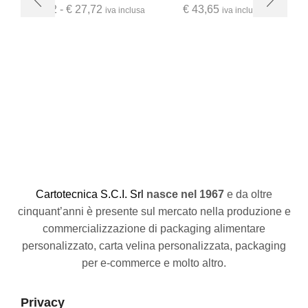
€
9,52
-
€
27,72
€
43,65
iva inclusa
iva inclusa
Al
€
C
artotecnica S.C.I. Srl
nasce
nel 1967
e da oltre
cinquant’anni è presente sul mercato nella produzione e
commercializzazione di packaging alimentare
personalizzato, carta velina personalizzata, packaging
per e-commerce e molto altro.
Privacy