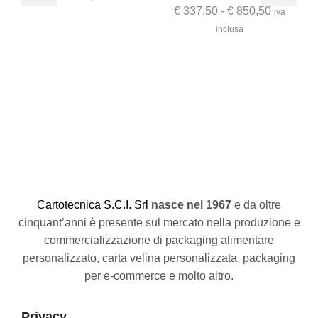
€
337,50
-
€
850,50
iva
inclusa
Ca
St
€
C
artotecnica S.C.I. Srl
nasce
nel 1967
e da oltre
cinquant’anni è presente sul mercato nella produzione e
commercializzazione di packaging alimentare
personalizzato, carta velina personalizzata, packaging
per e-commerce e molto altro.
Privacy