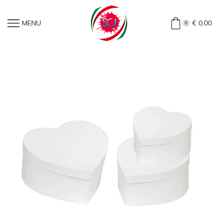
Home
»
Shop
»
Set Scatole A Cuore In Cartoncino Bianco
MENU
€
0,00
0
(Set 3 Pz)