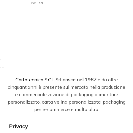
inclusa
Bo
C
artotecnica S.C.I. Srl
nasce
nel 1967
e da oltre
cinquant’anni è presente sul mercato nella produzione
e commercializzazione di packaging alimentare
personalizzato, carta velina personalizzata, packaging
per e-commerce e molto altro.
Privacy