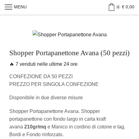
MENU
€
0,00
Home
»
Shop
»
Shopper Portapanettone Avana (50 Pezzi)
0
Shopper Portapanettone Avana (50 pezzi)
🔥 7 venduti nelle ultime 24 ore
CONFEZIONE DA 50 PEZZI
PREZZO PER SINGOLA CONFEZIONE
Disponibile in due diverse misure
Shopper Portapanettone Avana. Shopper
portapanettone con fondo largo in carta kraft
avana
210gr/mq
e Manico in cordino di cotone e tag.
Bordi e Fondo rinforzato.