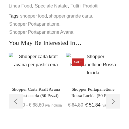
Linea Food
,
Speciale Natale
,
Tutti i Prodotti
Tags:
shopper food
,
shopper grande carta
,
Shopper Portapanettone
,
Shopper Portapanettone Avana
You May Be Interested In…
SALE
Shopper Carta Kraft Avana
Shopper Portapanettone
Per Pasticceria (50 Pezzi)
Rossa Lucida (50 Pezzi)
€
64,40
-
€
68,60
€
64,80
€
51,84
iva inclusa
iva inclusa