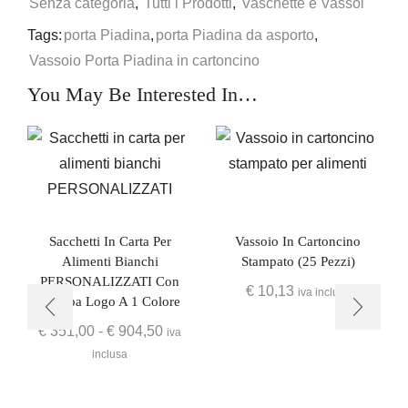
Senza categoria
,
Tutti i Prodotti
,
Vaschette e Vassoi
Tags:
porta Piadina
,
porta Piadina da asporto
,
Vassoio Porta Piadina in cartoncino
You May Be Interested In…
Sacchetti In Carta Per
Vassoio In Cartoncino
Alimenti Bianchi
Stampato (25 Pezzi)
PERSONALIZZATI Con
€
10,13
iva inclusa
Stampa Logo A 1 Colore
€
351,00
-
€
904,50
iva
inclusa