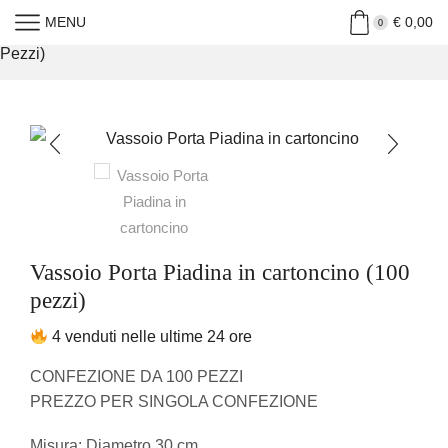
MENU
€
0,00
Home
»
Shop
»
Vassoio Porta Piadina In Cartoncino (100
0
Pezzi)
Vassoio Porta Piadina in cartoncino (100
pezzi)
4 venduti nelle ultime 24 ore
CONFEZIONE DA 100 PEZZI
PREZZO PER SINGOLA CONFEZIONE
Misura: Diametro 30 cm