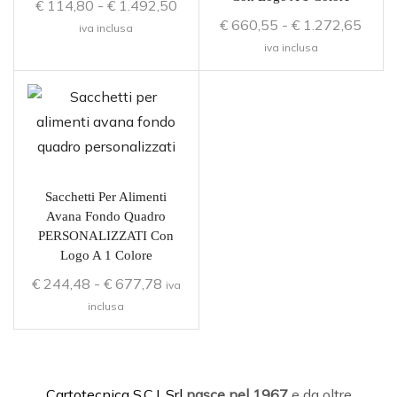
€
114,80
-
€
1.492,50
€
660,55
-
€
1.272,65
iva inclusa
iva inclusa
Sacchetti Per Alimenti
Avana Fondo Quadro
PERSONALIZZATI Con
Logo A 1 Colore
€
244,48
-
€
677,78
iva
inclusa
C
artotecnica S.C.I. Srl
nasce
nel 1967
e da oltre