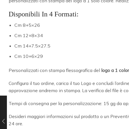
personalizzati con stampa del logo a 1 solo colore. Realiz
Disponibili In 4 Formati:
Cm 8+5×26
Cm 12+8×34
Cm 14+7.5×27.5
Cm 10+6×29
Personalizzati con stampa flessografica del
logo a 1 colo
Configura il tuo ordine, carica il tuo Logo e concludi l’ordi
approvazione andremo in stampa. La verifica del file è c
Tempi di consegna per la personalizzazione: 15 gg da 
Desideri maggiori informazioni sul prodotto o un Preventi
24 ore.