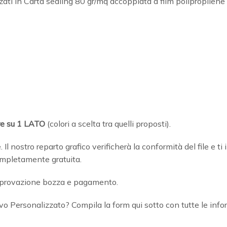
zati in Carta sealing 80 gr/mq accoppiata a film polipropilene 
re
su 1 LATO
(colori a scelta tra quelli proposti).
ne. Il nostro reparto grafico verificherà la conformità del file e
ompletamente gratuita.
approvazione bozza e pagamento.
vo Personalizzato? Compila la form qui sotto con tutte le info