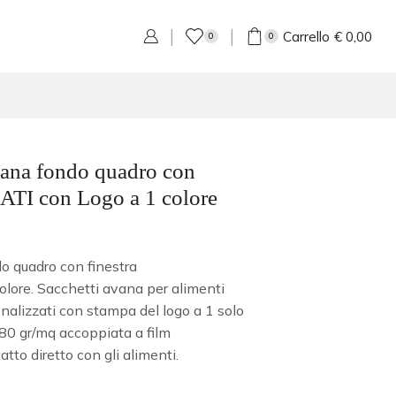
Carrello
€
0,00
0
0
avana fondo quadro con
TI con Logo a 1 colore
o quadro con finestra
ore. Sacchetti avana per alimenti
nalizzati con stampa del logo a 1 solo
g 80 gr/mq accoppiata a film
tto diretto con gli alimenti.