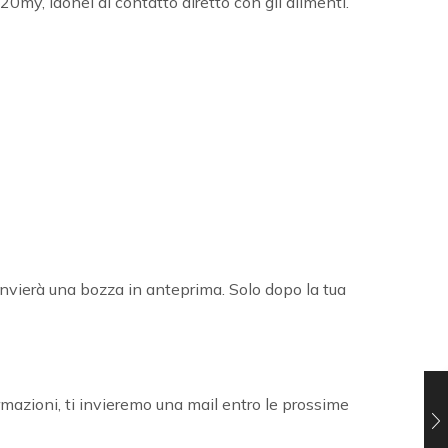
20my, idonei al contatto diretto con gli alimenti.
 ti invierà una bozza in anteprima. Solo dopo la tua
rmazioni, ti invieremo una mail entro le prossime